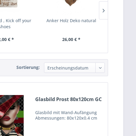
 , Kick off your
Anker Holz Deko natural
Kleiderhak
shoes
Tea
,00 € *
26,00 € *
14,
Sortierung:
Glasbild Prost 80x120cm GC
Glasbild mit Wand-Aufängung
Abmessungen: 80x120x0.4 cm