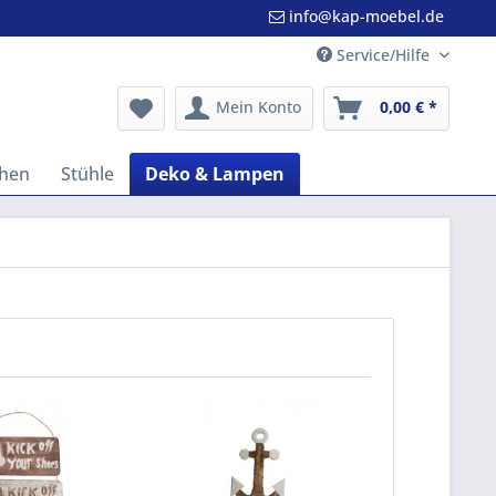
info@kap-moebel.de
Service/Hilfe
Mein Konto
0,00 € *
hen
Stühle
Deko & Lampen