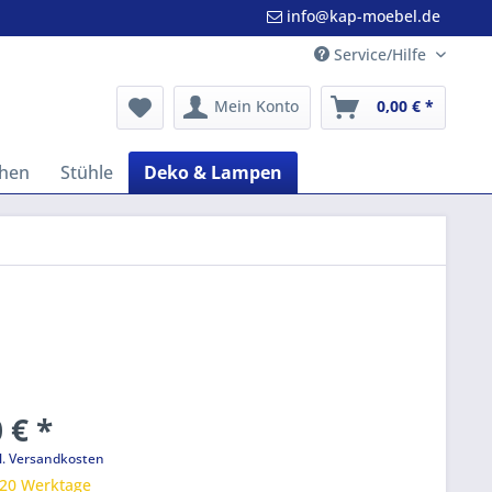
info@kap-moebel.de
Service/Hilfe
Mein Konto
0,00 € *
hen
Stühle
Deko & Lampen
 € *
l. Versandkosten
 20 Werktage