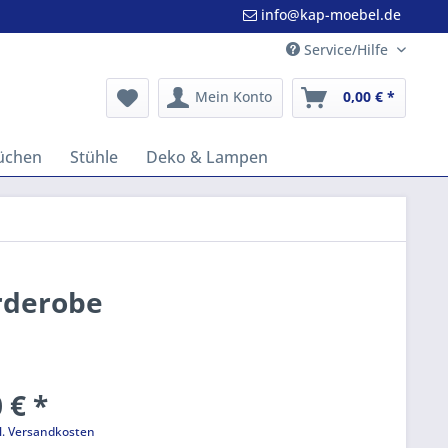
info@kap-moebel.de
Service/Hilfe
Mein Konto
0,00 € *
üchen
Stühle
Deko & Lampen
rderobe
 € *
l. Versandkosten