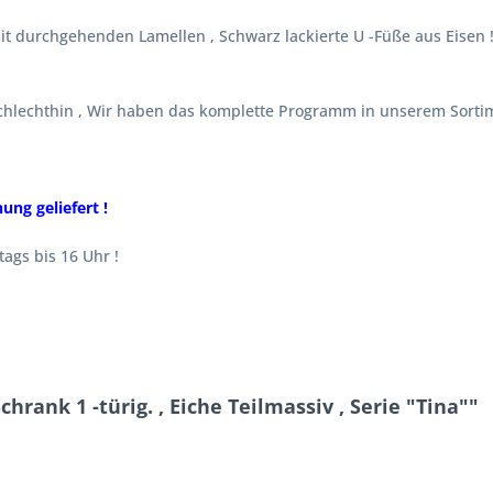
e mit durchgehenden Lamellen , Schwarz lackierte U -Füße aus Eisen
schlechthin , Wir haben das komplette Programm in unserem Sortimen
ung geliefert !
ags bis 16 Uhr !
hrank 1 -türig. , Eiche Teilmassiv , Serie "Tina""