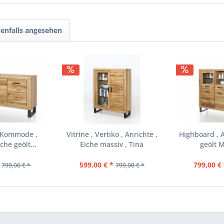
enfalls angesehen
, Kommode ,
Vitrine , Vertiko , Anrichte ,
Highboard , A
che geölt...
Eiche massiv , Tina
geölt M
599,00 € *
799,00 € 
799,00 € *
799,00 € *