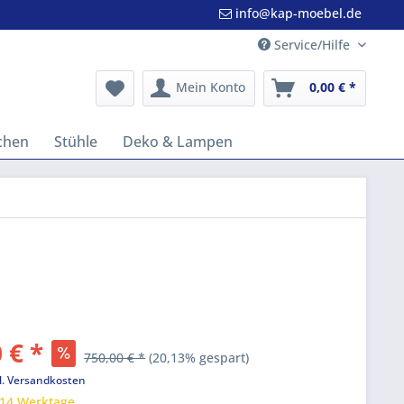
info@kap-moebel.de
Service/Hilfe
Mein Konto
0,00 € *
chen
Stühle
Deko & Lampen
 € *
750,00 € *
(20,13% gespart)
l. Versandkosten
 14 Werktage