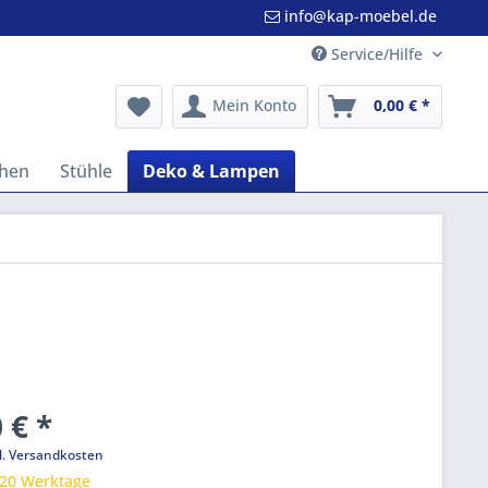
info@kap-moebel.de
Service/Hilfe
Mein Konto
0,00 € *
hen
Stühle
Deko & Lampen
 € *
l. Versandkosten
 20 Werktage