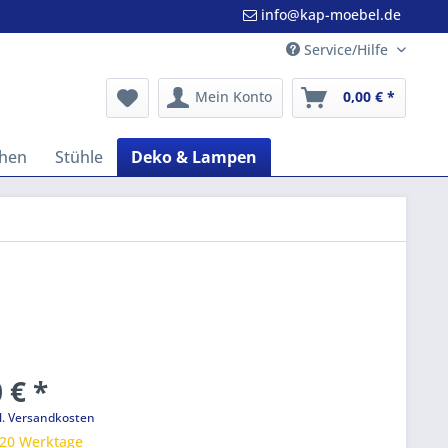
info@kap-moebel.de
Service/Hilfe
Mein Konto
0,00 € *
hen
Stühle
Deko & Lampen
 € *
l. Versandkosten
 20 Werktage