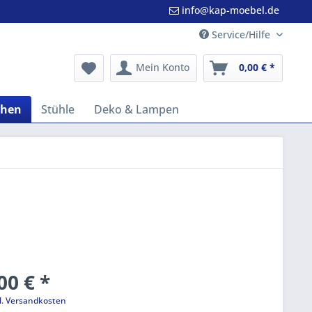
info@kap-moebel.de
Service/Hilfe
Mein Konto
0,00 € *
chen
Stühle
Deko & Lampen
00 € *
l. Versandkosten