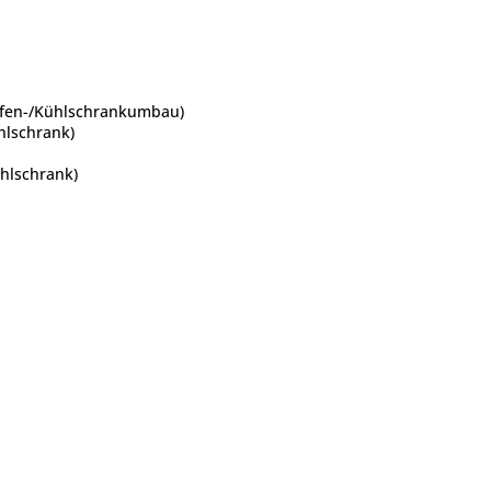
ofen-/Kühlschrankumbau)
hlschrank)
ühlschrank)